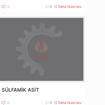
0
0
Daha fazla oku
SÜLFAMİK ASİT
0
0
Daha fazla oku