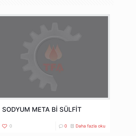
SODYUM META Bİ SÜLFİT
0
0
Daha fazla oku