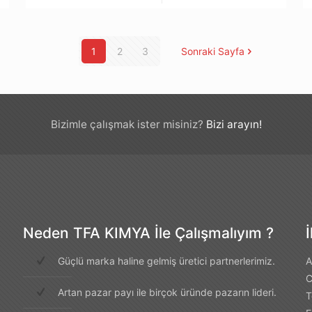
1
2
3
Sonraki Sayfa
Bizimle çalışmak ister misiniz?
Bizi arayın!
Neden TFA KIMYA İle Çalışmalıyım ?
Güçlü marka haline gelmiş üretici partnerlerimiz.
A
C
Artan pazar payı ile birçok üründe pazarın lideri.
T