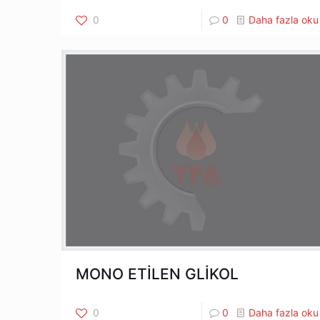
0
0
Daha fazla oku
MONO ETİLEN GLİKOL
0
0
Daha fazla oku