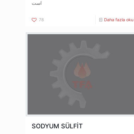
است
78
Daha fazla oku
SODYUM SÜLFİT