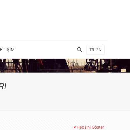
LETİŞİM
TR
EN
RI
Hepsini Göster