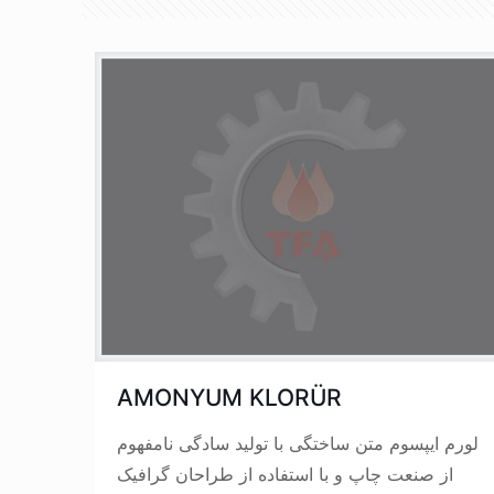
AMONYUM KLORÜR
لورم ایپسوم متن ساختگی با تولید سادگی نامفهوم
از صنعت چاپ و با استفاده از طراحان گرافیک