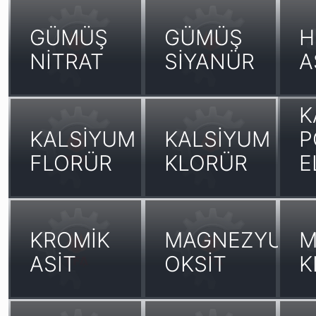
GÜMÜŞ
GÜMÜŞ
H
NİTRAT
SİYANÜR
A
K
KALSİYUM
KALSİYUM
P
FLORÜR
KLORÜR
E
KROMİK
MAGNEZYUM
M
ASİT
OKSİT
K