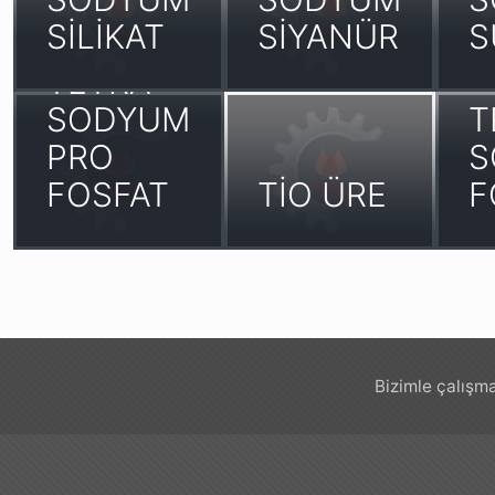
SİLİKAT
SİYANÜR
S
TETRA
SODYUM
T
PRO
S
FOSFAT
TİO ÜRE
F
Bizimle çalışma