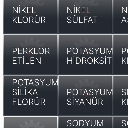
NİKEL
NİKEL
N
KLORÜR
SÜLFAT
A
PERKLOR
POTASYUM
P
ETİLEN
HİDROKSİT
K
POTASYUM
SİLİKA
POTASYUM
S
FLORÜR
SİYANÜR
K
SODYUM
S