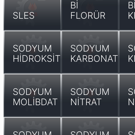
Bİ
B
SLES
FLORÜR
K
SODYUM
SODYUM
S
HİDROKSİT
KARBONAT
K
SODYUM
SODYUM
S
MOLİBDAT
NİTRAT
N
SODYUM
SODYUM
S