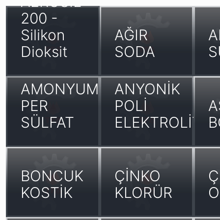
AEROSİL
200 -
Silikon
AĞIR
A
Dioksit
SODA
S
AMONYUM
ANYONİK
PER
POLİ
A
SÜLFAT
ELEKTROLİT
B
BONCUK
ÇİNKO
Ç
KOSTİK
KLORÜR
O