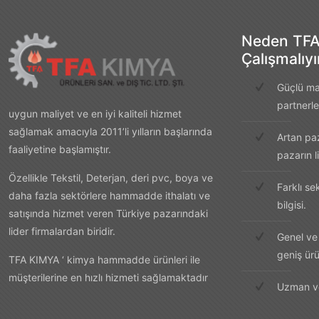
Neden TFA
Çalışmalıy
Güçlü mar
partnerle
uygun maliyet ve en iyi kaliteli hizmet
sağlamak amacıyla 2011’li yılların başlarında
Artan paz
faaliyetine başlamıştır.
pazarın li
Özellikle Tekstil, Deterjan, deri pvc, boya ve
Farklı s
daha fazla sektörlere hammadde ithalatı ve
bilgisi.
satışında hizmet veren Türkiye pazarındaki
lider firmalardan biridir.
Genel ve 
geniş ür
TFA KIMYA ‘ kimya hammadde ürünleri ile
müşterilerine en hızlı hizmeti sağlamaktadır
Uzman ve