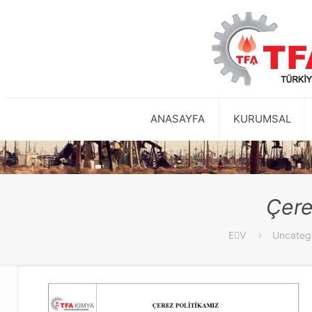
ANASAYFA
KURUMSAL
Çere
EٰV
Uncateg