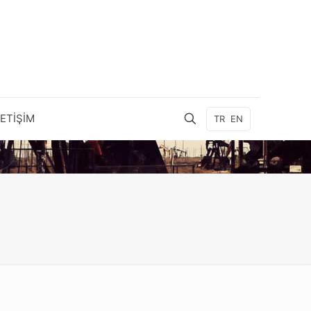
LETİŞİM
TR
EN