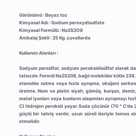
Görünümü : Beyaz toz
Kimyasal Adı : Sodium peroxydisulfate
Kimyasal Formülü : Na2S2O8
Ambalaj Şekli : 25 Kg. çuvallarda
Kullanım Alanları :
Sodyum persülfat, sodyum peroksidisülfat olarak da b
tatsızdır. Formül Na2S208, bağıl moleküler kütle 238.
etanolde ısıtma veya hızla ayrışma, oksijeni serbe
üretme. Nem ve platin siyah, gümüş, kurşun, demir
metal iyonları veya bunların alaşımları ayrışmayı hız
C) hidrojen peroksit yayar. Suda çözünür (70 ° C'de 20
güçlü bir tahriş vardır, uzun süreli deriyle temas al
etmelidir.