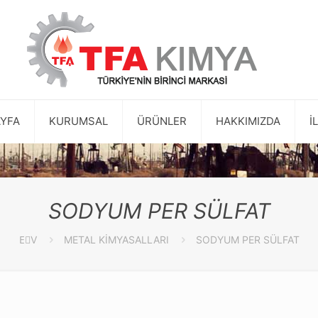
YFA
KURUMSAL
ÜRÜNLER
HAKKIMIZDA
İ
SODYUM PER SÜLFAT
EٰV
METAL KİMYASALLARI
SODYUM PER SÜLFAT