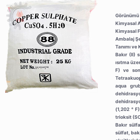
Görünümü 
Kimyasal Ad
Kimyasal 
Ambalaj Şek
Tanımı ve K
Bakır (II)
ısıtma üzer
F) ve son
Tetraakuop
aqua grub
dehidrasyo
dehidrasy
(1,202 ° F)
trioksit (SO
Bakır sülf
sülfat, bak