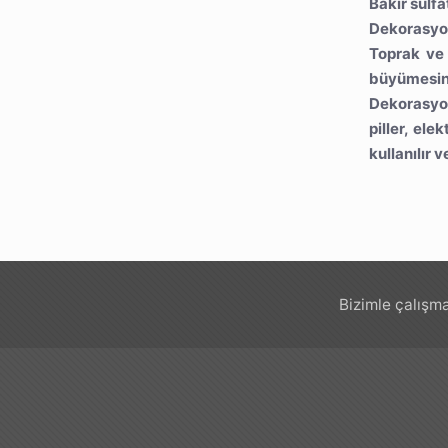
Bakır sülfa
Dekorasyon
Toprak ve 
büyümesini
Dekorasyon
piller, ele
kullanılır 
Bizimle çalışma