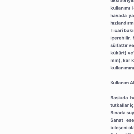
oksitleriy
kullanımı 
havada yav
hızlandırma
Ticari bakı
içerebilir
sülfattır 
kükürt) ve
mm), kar k
kullanımına
Kullanım Al
Baskıda bö
tutkallar i
Binada suy
Sanat ese
bileşeni ol